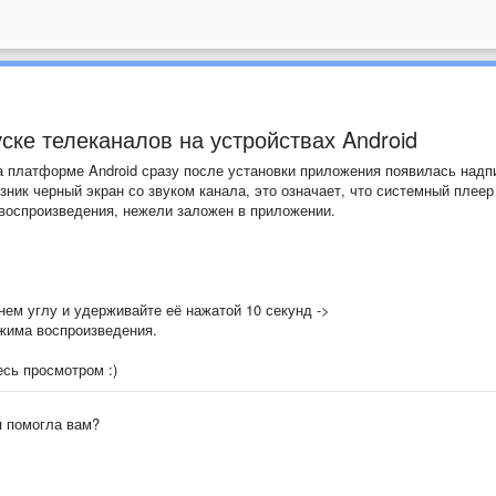
ске телеканалов на устройствах Android
 платформе Android сразу после установки приложения появилась надп
зник черный экран со звуком канала, это означает, что системный плеер
 воспроизведения, нежели заложен в приложении.
ем углу и удерживайте её нажатой 10 секунд ->
жима воспроизведения.
есь просмотром :)
я помогла вам?