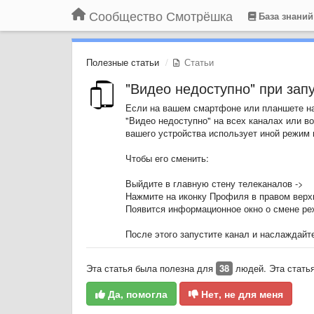
Сообщество Смотрёшка
База знаний
Полезные статьи
Статьи
"Видео недоступно" при запу
Если на вашем смартфоне или планшете на
"Видео недоступно" на всех каналах или во
вашего устройства использует иной режим
Чтобы его сменить:
Выйдите в главную стену телеканалов ->
Нажмите на иконку Профиля в правом верхн
Появится информационное окно о смене ре
После этого запустите канал и наслаждайт
Эта статья была полезна для
38
людей. Эта стать
Да, помогла
Нет, не для меня